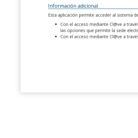
Información adicional
Esta aplicación permite acceder al sistema 
Con el acceso mediante Cl@ve a través 
las opciones que permite la sede elect
Con el acceso mediante Cl@ve a través