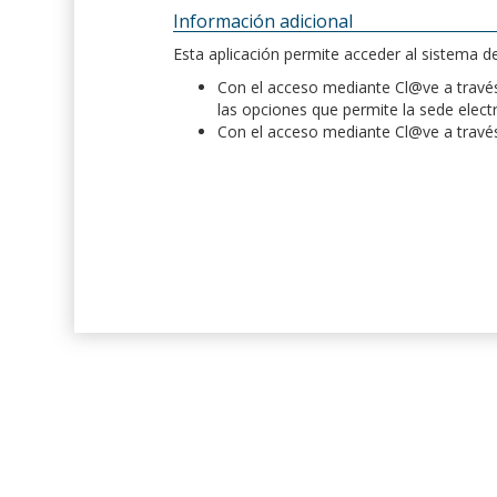
Información adicional
Esta aplicación permite acceder al sistema 
Con el acceso mediante Cl@ve a través 
las opciones que permite la sede elect
Con el acceso mediante Cl@ve a través