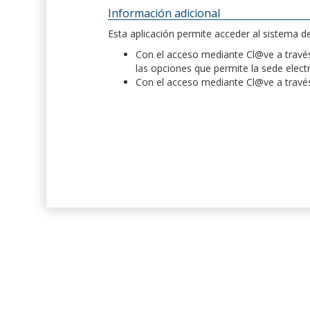
Información adicional
Esta aplicación permite acceder al sistema 
Con el acceso mediante Cl@ve a través 
las opciones que permite la sede elect
Con el acceso mediante Cl@ve a través