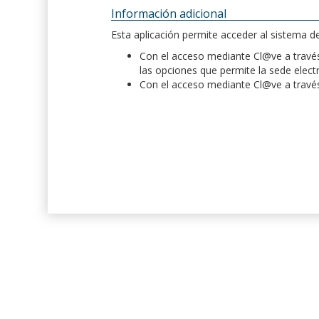
Información adicional
Esta aplicación permite acceder al sistema 
Con el acceso mediante Cl@ve a través 
las opciones que permite la sede elect
Con el acceso mediante Cl@ve a través