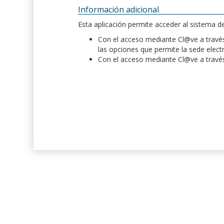
Información adicional
Esta aplicación permite acceder al sistema 
Con el acceso mediante Cl@ve a través 
las opciones que permite la sede elect
Con el acceso mediante Cl@ve a través