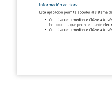
Información adicional
Esta aplicación permite acceder al sistema 
Con el acceso mediante Cl@ve a través 
las opciones que permite la sede elect
Con el acceso mediante Cl@ve a través