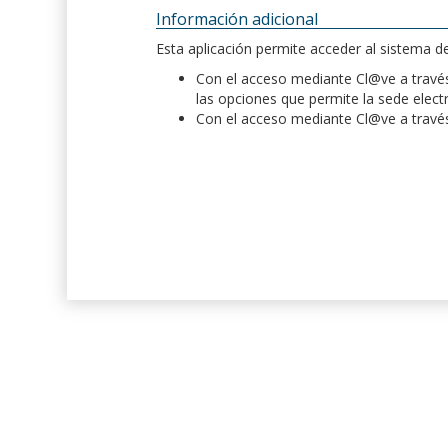
Información adicional
Esta aplicación permite acceder al sistema 
Con el acceso mediante Cl@ve a través 
las opciones que permite la sede elect
Con el acceso mediante Cl@ve a través