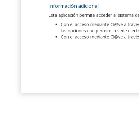
Información adicional
Esta aplicación permite acceder al sistema 
Con el acceso mediante Cl@ve a través 
las opciones que permite la sede elect
Con el acceso mediante Cl@ve a través