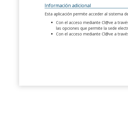
Información adicional
Esta aplicación permite acceder al sistema 
Con el acceso mediante Cl@ve a través 
las opciones que permite la sede elect
Con el acceso mediante Cl@ve a través