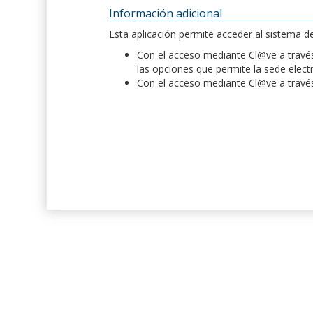
Información adicional
Esta aplicación permite acceder al sistema 
Con el acceso mediante Cl@ve a través 
las opciones que permite la sede elect
Con el acceso mediante Cl@ve a través