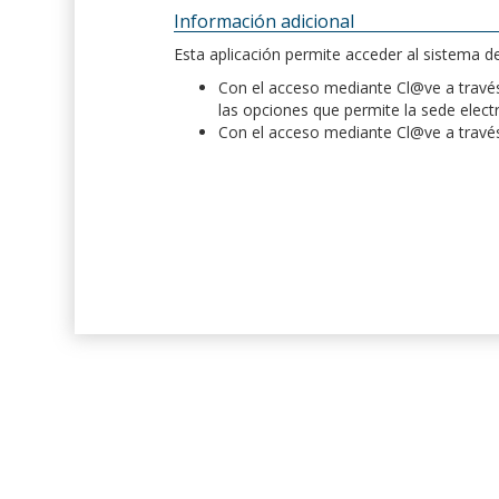
Información adicional
Esta aplicación permite acceder al sistema 
Con el acceso mediante Cl@ve a través 
las opciones que permite la sede elect
Con el acceso mediante Cl@ve a través