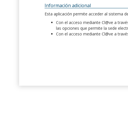
Información adicional
Esta aplicación permite acceder al sistema 
Con el acceso mediante Cl@ve a través 
las opciones que permite la sede elect
Con el acceso mediante Cl@ve a través