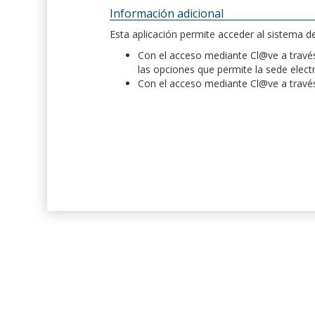
Información adicional
Esta aplicación permite acceder al sistema 
Con el acceso mediante Cl@ve a través 
las opciones que permite la sede elect
Con el acceso mediante Cl@ve a través