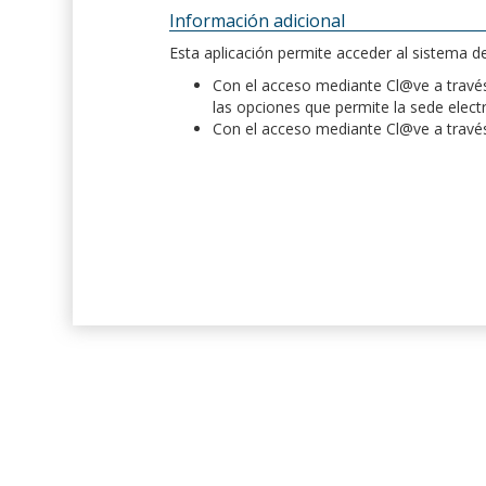
Información adicional
Esta aplicación permite acceder al sistema 
Con el acceso mediante Cl@ve a través 
las opciones que permite la sede elect
Con el acceso mediante Cl@ve a través