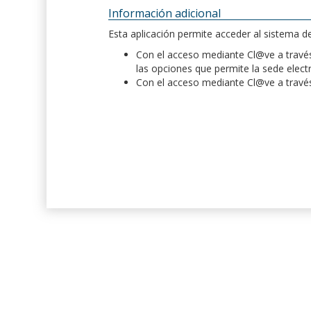
Información adicional
Esta aplicación permite acceder al sistema 
Con el acceso mediante Cl@ve a través 
las opciones que permite la sede elect
Con el acceso mediante Cl@ve a través