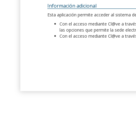
Información adicional
Esta aplicación permite acceder al sistema 
Con el acceso mediante Cl@ve a través 
las opciones que permite la sede elect
Con el acceso mediante Cl@ve a través