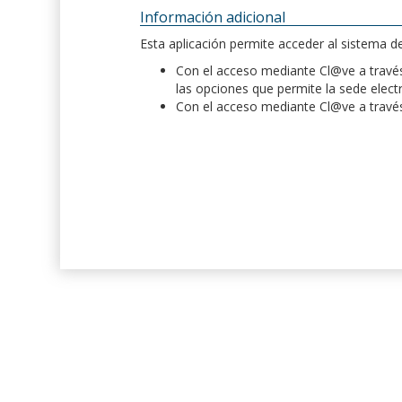
Información adicional
Esta aplicación permite acceder al sistema 
Con el acceso mediante Cl@ve a través 
las opciones que permite la sede elect
Con el acceso mediante Cl@ve a través