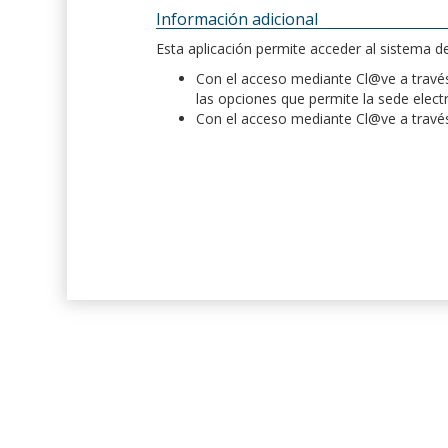
Información adicional
Esta aplicación permite acceder al sistema 
Con el acceso mediante Cl@ve a través 
las opciones que permite la sede elect
Con el acceso mediante Cl@ve a través