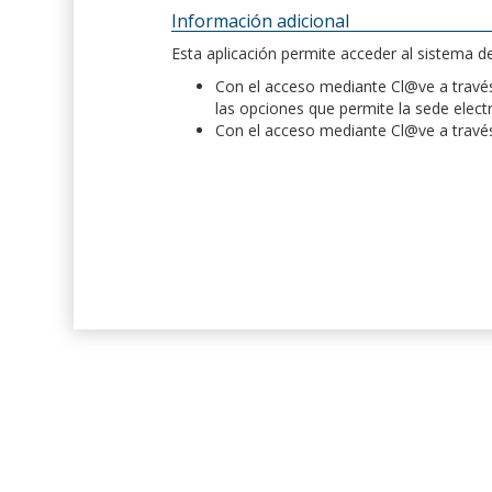
Información adicional
Esta aplicación permite acceder al sistema 
Con el acceso mediante Cl@ve a través 
las opciones que permite la sede elect
Con el acceso mediante Cl@ve a través