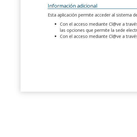
Información adicional
Esta aplicación permite acceder al sistema 
Con el acceso mediante Cl@ve a través 
las opciones que permite la sede elect
Con el acceso mediante Cl@ve a través