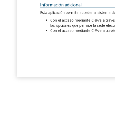
Información adicional
Esta aplicación permite acceder al sistema 
Con el acceso mediante Cl@ve a través 
las opciones que permite la sede elect
Con el acceso mediante Cl@ve a través