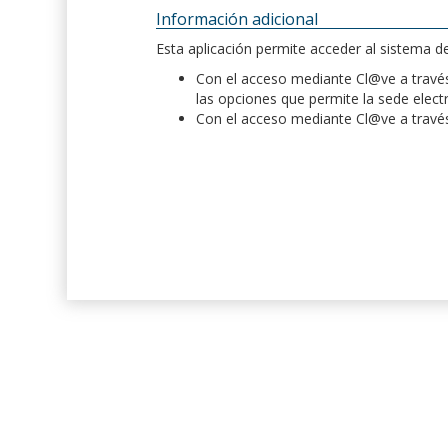
Información adicional
Esta aplicación permite acceder al sistema 
Con el acceso mediante Cl@ve a través 
las opciones que permite la sede elect
Con el acceso mediante Cl@ve a través