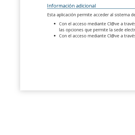
Información adicional
Esta aplicación permite acceder al sistema 
Con el acceso mediante Cl@ve a través 
las opciones que permite la sede elect
Con el acceso mediante Cl@ve a través