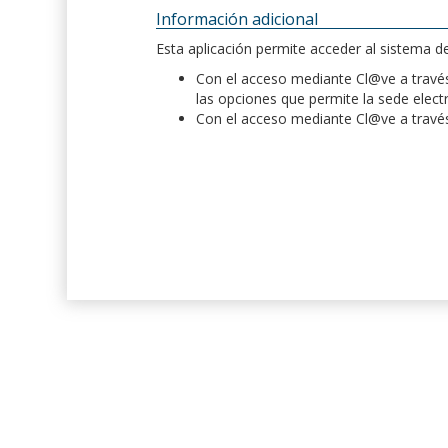
Información adicional
Esta aplicación permite acceder al sistema 
Con el acceso mediante Cl@ve a través 
las opciones que permite la sede elect
Con el acceso mediante Cl@ve a través