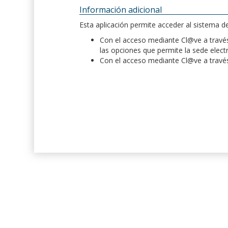
Información adicional
Esta aplicación permite acceder al sistema 
Con el acceso mediante Cl@ve a través 
las opciones que permite la sede elect
Con el acceso mediante Cl@ve a través