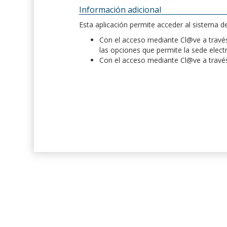
Información adicional
Esta aplicación permite acceder al sistema 
Con el acceso mediante Cl@ve a través 
las opciones que permite la sede elect
Con el acceso mediante Cl@ve a través