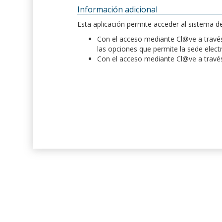
Información adicional
Esta aplicación permite acceder al sistema 
Con el acceso mediante Cl@ve a través 
las opciones que permite la sede elect
Con el acceso mediante Cl@ve a través