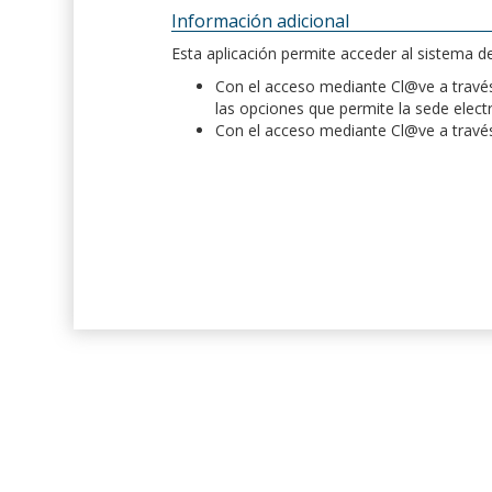
Información adicional
Esta aplicación permite acceder al sistema 
Con el acceso mediante Cl@ve a través 
las opciones que permite la sede elect
Con el acceso mediante Cl@ve a través