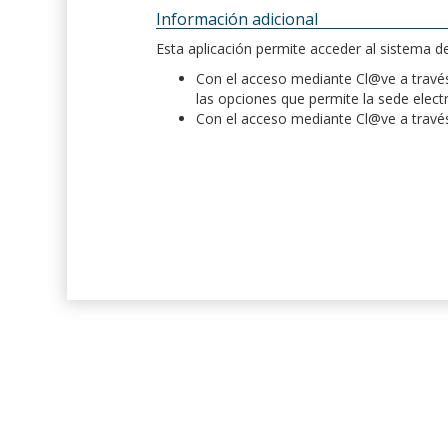
Información adicional
Esta aplicación permite acceder al sistema 
Con el acceso mediante Cl@ve a través 
las opciones que permite la sede elect
Con el acceso mediante Cl@ve a través