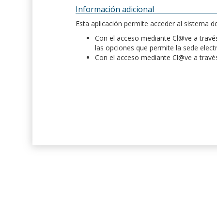
Información adicional
Esta aplicación permite acceder al sistema 
Con el acceso mediante Cl@ve a través 
las opciones que permite la sede elect
Con el acceso mediante Cl@ve a través