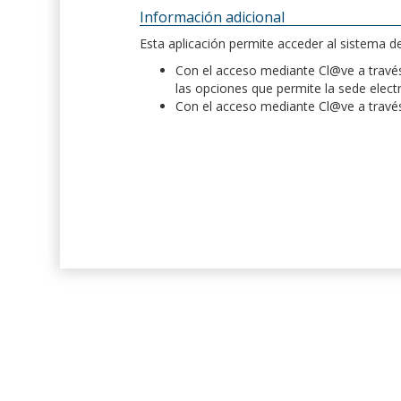
Información adicional
Esta aplicación permite acceder al sistema 
Con el acceso mediante Cl@ve a través 
las opciones que permite la sede elect
Con el acceso mediante Cl@ve a través