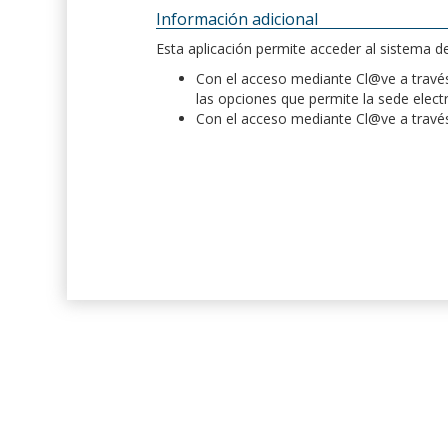
Información adicional
Esta aplicación permite acceder al sistema 
Con el acceso mediante Cl@ve a través 
las opciones que permite la sede elect
Con el acceso mediante Cl@ve a través