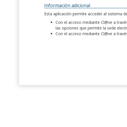
Información adicional
Esta aplicación permite acceder al sistema 
Con el acceso mediante Cl@ve a través 
las opciones que permite la sede elect
Con el acceso mediante Cl@ve a través