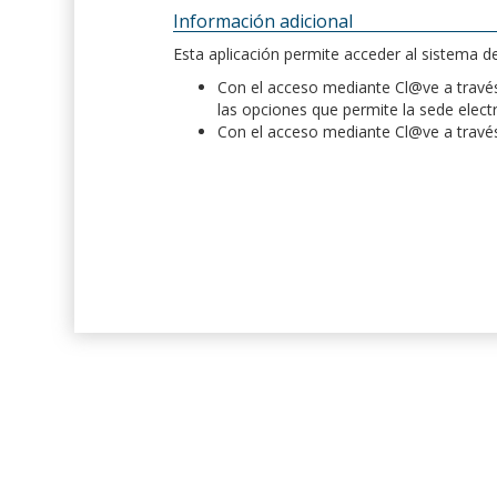
Información adicional
Esta aplicación permite acceder al sistema 
Con el acceso mediante Cl@ve a través 
las opciones que permite la sede elect
Con el acceso mediante Cl@ve a través