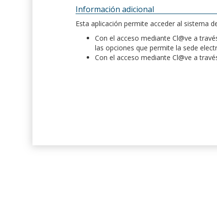
Información adicional
Esta aplicación permite acceder al sistema 
Con el acceso mediante Cl@ve a través 
las opciones que permite la sede elect
Con el acceso mediante Cl@ve a través