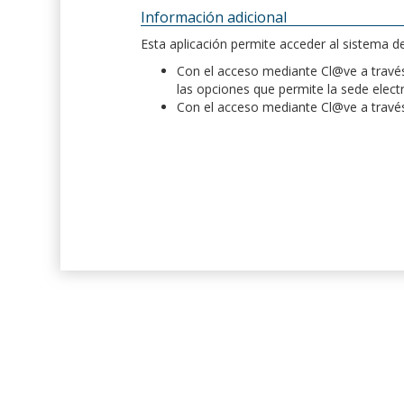
Información adicional
Esta aplicación permite acceder al sistema 
Con el acceso mediante Cl@ve a través 
las opciones que permite la sede elect
Con el acceso mediante Cl@ve a través