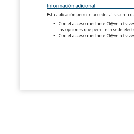
Información adicional
Esta aplicación permite acceder al sistema 
Con el acceso mediante Cl@ve a través 
las opciones que permite la sede elect
Con el acceso mediante Cl@ve a través