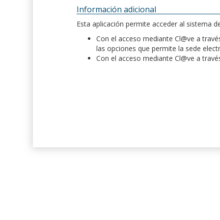
Información adicional
Esta aplicación permite acceder al sistema 
Con el acceso mediante Cl@ve a través 
las opciones que permite la sede elect
Con el acceso mediante Cl@ve a través