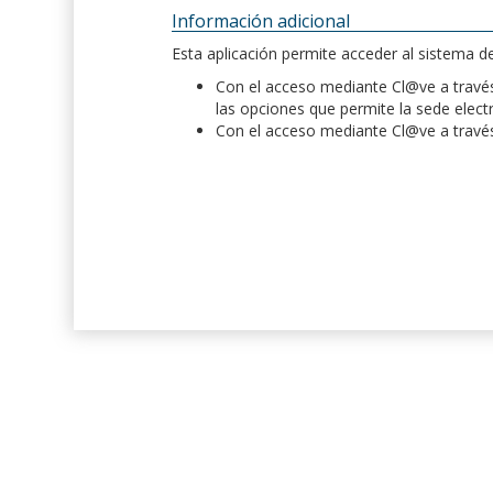
Información adicional
Esta aplicación permite acceder al sistema 
Con el acceso mediante Cl@ve a través 
las opciones que permite la sede elect
Con el acceso mediante Cl@ve a través