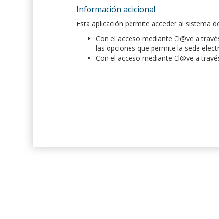
Información adicional
Esta aplicación permite acceder al sistema 
Con el acceso mediante Cl@ve a través 
las opciones que permite la sede elect
Con el acceso mediante Cl@ve a través