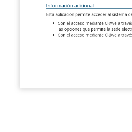
Información adicional
Esta aplicación permite acceder al sistema 
Con el acceso mediante Cl@ve a través 
las opciones que permite la sede elect
Con el acceso mediante Cl@ve a través