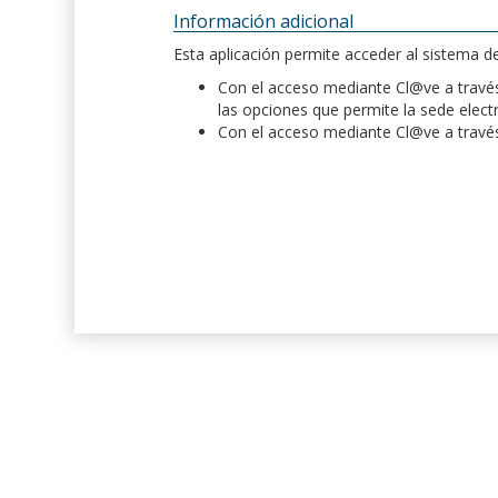
Información adicional
Esta aplicación permite acceder al sistema 
Con el acceso mediante Cl@ve a través 
las opciones que permite la sede elect
Con el acceso mediante Cl@ve a través