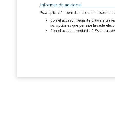
Información adicional
Esta aplicación permite acceder al sistema 
Con el acceso mediante Cl@ve a través 
las opciones que permite la sede elect
Con el acceso mediante Cl@ve a través