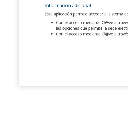
Información adicional
Esta aplicación permite acceder al sistema 
Con el acceso mediante Cl@ve a través 
las opciones que permite la sede elect
Con el acceso mediante Cl@ve a través