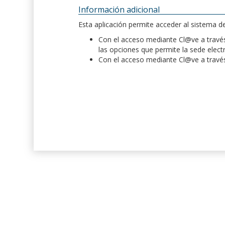
Información adicional
Esta aplicación permite acceder al sistema 
Con el acceso mediante Cl@ve a través 
las opciones que permite la sede elect
Con el acceso mediante Cl@ve a través