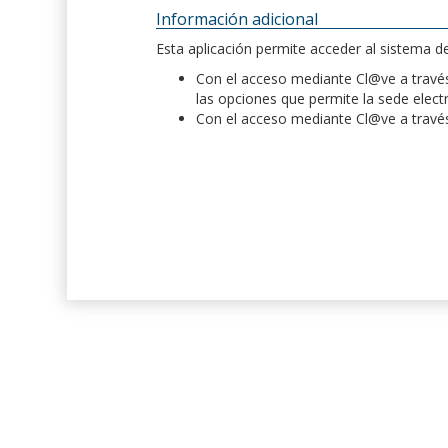
Información adicional
Esta aplicación permite acceder al sistema 
Con el acceso mediante Cl@ve a través 
las opciones que permite la sede elect
Con el acceso mediante Cl@ve a través