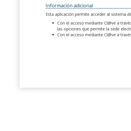
Información adicional
Esta aplicación permite acceder al sistema 
Con el acceso mediante Cl@ve a través 
las opciones que permite la sede elect
Con el acceso mediante Cl@ve a través