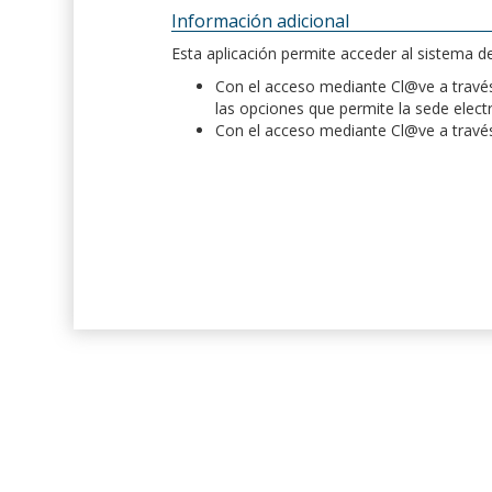
Información adicional
Esta aplicación permite acceder al sistema 
Con el acceso mediante Cl@ve a través 
las opciones que permite la sede elect
Con el acceso mediante Cl@ve a través