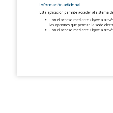
Información adicional
Esta aplicación permite acceder al sistema 
Con el acceso mediante Cl@ve a través 
las opciones que permite la sede elect
Con el acceso mediante Cl@ve a través