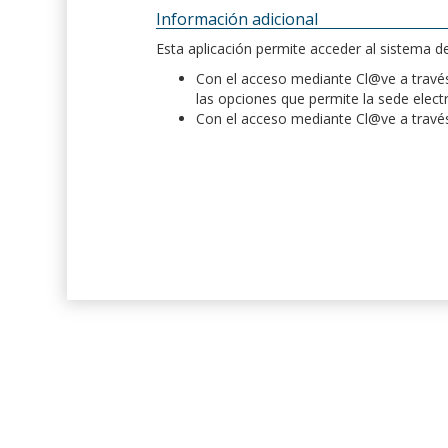
Información adicional
Esta aplicación permite acceder al sistema 
Con el acceso mediante Cl@ve a través 
las opciones que permite la sede elect
Con el acceso mediante Cl@ve a través